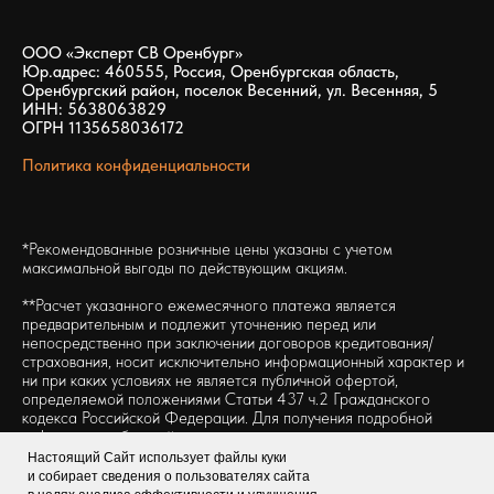
ООО «Эксперт СВ Оренбург»
Юр.адрес: 460555, Россия, Оренбургская область,
Оренбургский район, поселок Весенний, ул. Весенняя, 5
ИНН: 5638063829
ОГРН 1135658036172
Политика конфиденциальности
*Рекомендованные розничные цены указаны с учетом
максимальной выгоды по действующим акциям.
**Расчет указанного ежемесячного платежа является
предварительным и подлежит уточнению перед или
непосредственно при заключении договоров кредитования/
страхования, носит исключительно информационный характер и
ни при каких условиях не является публичной офертой,
определяемой положениями Статьи 437 ч.2 Гражданского
кодекса Российской Федерации. Для получения подробной
информации обращайтесь в отдел продаж дилерского центра
«Автопрестиж».
Настоящий Сайт использует файлы куки
и собирает сведения о пользователях сайта
Информация о технических характеристиках, составе