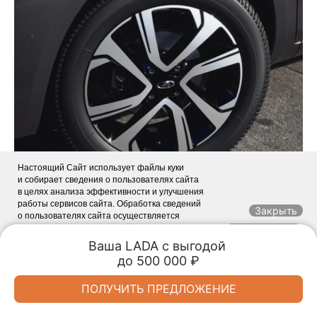
Настоящий Сайт использует файлы куки
и собирает сведения о пользователях сайта
в целях анализа эффективности и улучшения
Оригинальный рисунок спиц
работы сервисов сайта. Обработка сведений
Закрыть
подчеркивает динамику автомобиля
о пользователях сайта осуществляется
в соответствии с
Политикой в отношении
ЗАКРЫТЬ
обработки персональных данных
. Если
Ваша LADA с выгодой 

Вы продолжите пользоваться нашими услугами,
до 500 000 ₽
Обмен авто
Акции
Заказать
Меню
мы будем считать, что Вы согласны
с использованием куки-файлов. Или Вы можете
Спецпредложения
ПОЛУЧИТЬ ПРЕДЛОЖЕНИЕ
запретить сохранение куки в настройках своего
браузера.
LADA Автопрестиж
LADA Автопрестиж