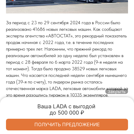
За период с 23 по 29 сентября 2024 года в России было
реализовано 41686 новых легковых машин. Как сообщают
эксперты агентства «АВТОСТАТ», это рекордный показатель
продаж начиная с 2022 года, т.е. в течение последних
примерно трех лет. Напомним, что прежний рекорд по
реализации автомобилей за одну неделю был установлен в
период с 28 февраля по 6 марта 2022 года (9-я неделя на
тот момент). Тогда было продано 38529 новых легковых
машин. Что касается последней недели сентября нынешнего
года (39-я по счету), то лидером рынка осталась
отечественная марка LADA, легковые автомобили которой за
Закрыть
это время разошлись тиражом в 10335 экземпляров.
Ваша LADA с выгодой 

2024-09-30 10:00
до 500 000 ₽
Обмен авто
Акции
Заказать
Меню
Спецпредложения
ПОЛУЧИТЬ ПРЕДЛОЖЕНИЕ
LADA Автопрестиж
LADA Автопрестиж