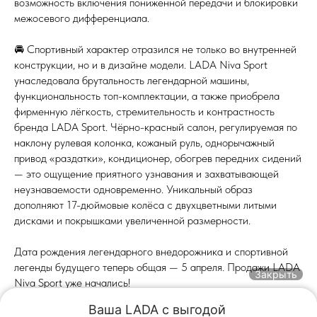
возможность включения пониженной передачи и блокировки
межосевого дифференциала.
🚘 Спортивный характер отразился не только во внутренней
конструкции, но и в дизайне модели. LADA Niva Sport
унаследовала брутальность легендарной машины,
функциональность топ-комплектации, а также приобрела
фирменную лёгкость, стремительность и контрастность
бренда LADA Sport. Чёрно-красный салон, регулируемая по
наклону рулевая колонка, кожаный руль, однорычажный
привод «раздатки», кондиционер, обогрев передних сидений
— это ощущение приятного узнавания и захватывающей
неузнаваемости одновременно. Уникальный образ
дополняют 17-дюймовые колёса с двухцветными литыми
дисками и покрышками увеличенной размерности.
Дата рождения легендарного внедорожника и спортивной
легенды будущего теперь общая — 5 апреля. Продажи LADA
Закрыть
Niva Sport уже начались!
Ваша LADA с выгодой 
