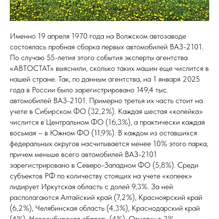
Именно 19 апреля 1970 года на Волжском автозаводе
состоялась пробная сборка первых автомобилей ВАЗ-2101.
По случаю 55-летия этого события эксперты агентства
«АВТОСТАТ» выяснили, сколько таких машин еще числится в
нашей стране. Так, по данным агентства, на 1 января 2025
года в России было зарегистрировано 149,4 тыс.
автомобилей ВАЗ-2101. Примерно третья их часть стоит на
учете в Сибирском ФО (32,2%). Каждая шестая «копейка»
числится в Центральном ФО (16,3%), а практически каждая
восьмая – в Южном ФО (11,9%). В каждом из оставшихся
федеральных округов насчитывается менее 10% этого парка,
причем меньше всего автомобилей ВАЗ-2101
зарегистрировано в Северо-Западном ФО (5,8%). Среди
субъектов РФ по количеству стоящих на учете «копеек»
лидирует Иркутская область с долей 9,3%. За ней
располагаются Алтайский край (7,2%), Красноярский край
(6,2%), Челябинская область (4,3%), Краснодарский край
(4%), Новосибирская область (4%). Отметку в 3%