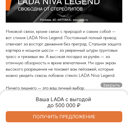
Никакой связи, кроме связи с природой и самим собой —
вот стихия LADA Niva Legend. Постоянный полный привод
отвечает за восторг движения без преград. Стальная защита
картера и мощное шасси — за уверенный штурм грунтовых
трасс и грязевых ям. А высокая посадка за рулём — за
отличную обзорность и яркие впечатления. Ни один экран
высокого разрешения не покажет вам пейзажей, которые
можно увидеть сквозь лобовое стекло LADA Niva Legend.
Закрыть
Ничего лишнего — это ваш личный выбор.
Ваша LADA с выгодой 

2025-06-18 07:54
до 500 000 ₽
Обмен авто
Акции
Заказать
Меню
Спецпредложения
ПОЛУЧИТЬ ПРЕДЛОЖЕНИЕ
LADA Автопрестиж
LADA Автопрестиж